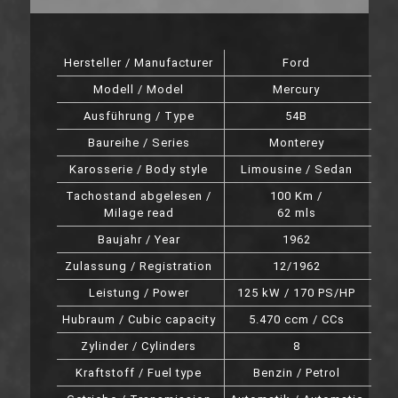
Hersteller / Manufacturer
Ford
Modell / Model
Mercury
Ausführung / Type
54B
Baureihe / Series
Monterey
Karosserie / Body style
Limousine / Sedan
Tachostand abgelesen /
100 Km /
Milage read
62 mls
Baujahr / Year
1962
Zulassung / Registration
12/1962
Leistung / Power
125 kW / 170 PS/HP
Hubraum / Cubic capacity
5.470 ccm / CCs
Zylinder / Cylinders
8
Kraftstoff / Fuel type
Benzin / Petrol