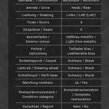
Getriebe / Transmission
Automatik / Automatic
Antrieb / Drive
Heck / Rear
Lenkung / Steering
Links / Left (LHD)
Türen / Doors
4
Sitzplätze / Seats
5
Aussenfarbe /
Hellblau-metallic /
Exterior colour
Light blue metallic
Polster /
Teilleder blau /
Upholstery
Leatherrette blue
Bodenteppich / Carpet
Schwarz / Black
Lenkrad / Steering wheel
Schwarz / Black
Schaltknauf / Shift lever
Schwarz / Black
Matching numbers
Ja / Yes
Komplettrestauration
Restaurationszustand /
/ Complete
Condition category
restauration
Gutachten / Report
Nein / No