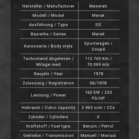
Hersteller / Manufacturer
Maserati
Modell / Model
Merak
Ausführung / Type
SS
Baureihe / Series
Merak
Sportwagen /
Karosserie / Body style
Coupé
Tachostand abgelesen /
112.765 Km /
Milage read
70.069 mls
Baujahr / Year
1978
Zulassung / Registration
06/1978
162 kW / 220
Leistung / Power
PS/HP
Hubraum / Cubic capacity
2.965 ccm / CCs
Zylinder / Cylinders
6
Kraftstoff / Fuel type
Benzin / Petrol
Getriebe / Transmission
Manuell / Manual