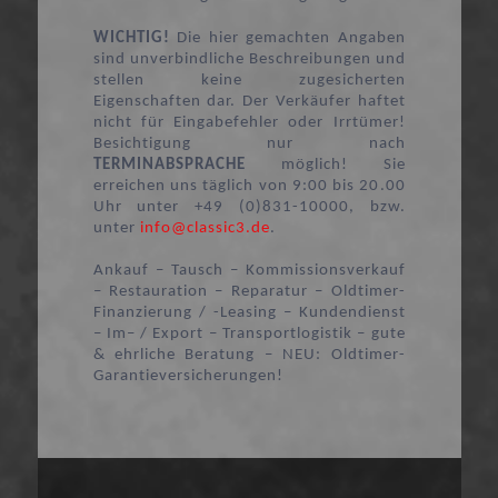
WICHTIG!
Die hier gemachten Angaben
sind unverbindliche Beschreibungen und
stellen keine zugesicherten
Eigenschaften dar. Der Verkäufer haftet
nicht für Eingabefehler oder Irrtümer!
Besichtigung nur nach
TERMINABSPRACHE
möglich! Sie
erreichen uns täglich von 9:00 bis 20.00
Uhr unter +49 (0)831-10000, bzw.
unter
info@classic3.de
.
Ankauf – Tausch – Kommissionsverkauf
– Restauration – Reparatur – Oldtimer-
Finanzierung / -Leasing – Kundendienst
– Im– / Export – Transportlogistik – gute
& ehrliche Beratung – NEU: Oldtimer-
Garantieversicherungen!