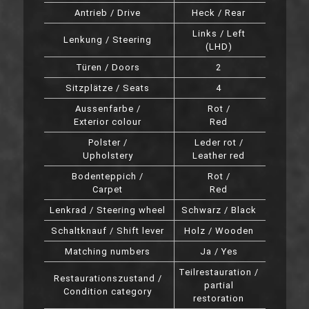
Antrieb / Drive
Heck / Rear
Links / Left
Lenkung / Steering
(LHD)
Türen / Doors
2
Sitzplätze / Seats
4
Aussenfarbe /
Rot /
Exterior colour
Red
Polster /
Leder rot /
Upholstery
Leather red
Bodenteppich /
Rot /
Carpet
Red
Lenkrad / Steering wheel
Schwarz / Black
Schaltknauf / Shift lever
Holz / Wooden
Matching numbers
Ja / Yes
Teilrestauration /
Restaurationszustand /
partial
Condition category
restoration