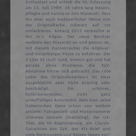
Enthusiast und erhielt die NL-Zulassung
am 14. Juli 1989. 26 Jahre lang besass,
pflegte und nutzte er den Maserati, liess
ihn aber auch bedauerlicher Weise von
der Originalfarbe schwarz auf rot
umlackieren. Anfang 2015 verkaufte er
ihn in´s Allgäu. Der neue Besitzer
meldete den Maserati an und genoss es,
mit diesem Kurvenräuber die Allgäuer-
und Vorarlberger Pässe zu befahren. Der
3 Liter SS läuft rund, bremst gut und hat
gerade ohne Probleme die TüV-
Abnahme hinter sich gebracht. Das rote
Leder des Originalinterieurs ist zwar
ausgebleicht aber nicht brüchig oder
beschädigt. Ein schönes,
funktionierendes, nicht ganz
unauffälliges Automobil, dem man seine
italienischen Gene schon von weitem
ansieht! Fahrgestell- und Motornummer
stimmen überein (matching), der US-
Titel, die NL-Registrierung, ein Classic-
Gutachten des TüV, der Kfz-Brief und
viele Rechnungen und Belege liegen vor!