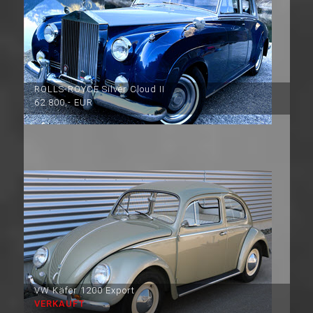
ROLLS-ROYCE Silver Cloud II
62.800,- EUR
VW Käfer 1200 Export
VERKAUFT